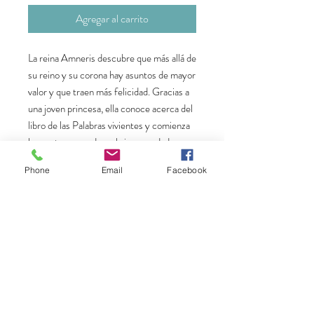
Agregar al carrito
La reina Amneris descubre que más allá de
su reino y su corona hay asuntos de mayor
valor y que traen más felicidad. Gracias a
una joven princesa, ella conoce acerca del
libro de las Palabras vivientes y comienza
la aventura para descubrir su verdadera
identidad.Este cuento es basado en el
Phone
Email
Facebook
mensaje central del libro De Reina a
princesa, Descubre tu verdadera identidad
donde la autora cuenta parte de su historia
de transformación como hija de Dios.Este
cuento es basado en el mensaje central
del libro De Reina a princesa, Descubre tu
verdadera identidad donde la utora cuenta
parte de su historia de transformación
como hija de Dios.