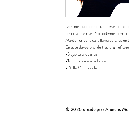
Dios nos puso como lumbreras para que
nosotras mismas. No podemos permitir 
Mantén encendida la llama de Dios en ti 
En este devocional de tres días reflex
-Sigue tu propia luz
-Ten una mirada radiante
-¡Brilla!Mi propia luz
© 2020 creado para Amneris Me